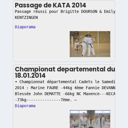
Passage de KATA 2014
Passage réussi pour Brigitte DOURSON & Emily ZINT
KENTZINGEN
Diaporama
Championat departemental du
18.01.2014
• Championnat départemental Cadets le Samedi 18 J
2014 : Marine FAURE -44kg 4ème Fannie DEVANNE -63
Blessée John DEMATTE -66kg NC Maxence---NICAISE--
-73kg---------------7ème. –
Diaporama