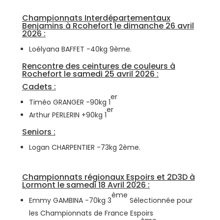
Championnats Interdépartementaux
Benjamins à Rcohefort le dimanche 26 avril
2026 :
Loélyana BAFFET -40kg 9ème.
Rencontre des ceintures de couleurs à
Rochefort le samedi 25 avril 2026 :
Cadets :
er
Timéo GRANGER -90kg 1
er
Arthur PERLERIN +90kg 1
Seniors :
Logan CHARPENTIER -73kg 2ème.
Championnats régionaux Espoirs et 2D3D à
Lormont le samedi 18 Avril 2026 :
ème
Emmy GAMBINA -70kg 3
Sélectionnée pour
les Championnats de France Espoirs