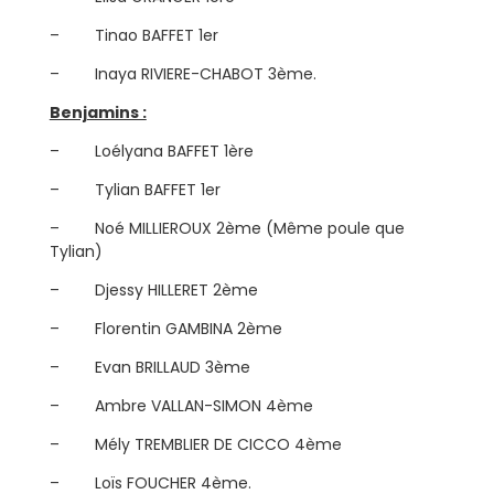
– Tinao BAFFET 1er
– Inaya RIVIERE-CHABOT 3ème.
Benjamins :
– Loélyana BAFFET 1ère
– Tylian BAFFET 1er
– Noé MILLIEROUX 2ème (Même poule que
Tylian)
– Djessy HILLERET 2ème
– Florentin GAMBINA 2ème
– Evan BRILLAUD 3ème
– Ambre VALLAN-SIMON 4ème
– Mély TREMBLIER DE CICCO 4ème
– Loïs FOUCHER 4ème.