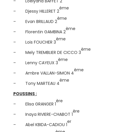
– Loélyana BAFFET 2
ème
– Djessy HILLERET 2
ème
– Evan BRILLAUD 2
ème
– Florentin GAMBINA 2
ème
– Loïs FOUCHER 3
ème
– Mely TREMBLIER DE CICCO 3
ème
– Lenny CAYEUX 3
ème
– Ambre VALLAN-SIMON 4
ème
– Tony MARTEAU 4
POUSSINS :
ère
– Elisa GRANGER 1
ère
– Inaya RIVIERE-CHABOT 1
er
– Abel KBIDA-CADIOU 1
ème