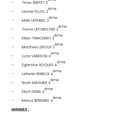
– Tinao BAFFET 2
ème
– Léonie PUJOL 2
ème
– Malo LEFRANC 2
ème
– Trevor LEFORESTIER 2
ème
– Kilian TRINCHERO 3
ème
– Matthew LEROUX 3
ème
– Luna VANESON 4
ème
– Églantine ROQUES 4
ème
– Leilanie HEINECK 4
ème
– Noah MAGUIER 4
ème
– Eliott DENIS 4
ème
– Marius BERNARD 4
MINIMES :