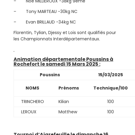
– Noé MILLIEROUX -38kg 9ème
– Tony MARTEAU -30kg NC
– Evan BRILLAUD -34kg NC
Florentin, Tylian, Djessy et Loïs sont qualifiés pour
les Championnats Interdépartementaux.
Animation départementale Poussins à
Rochefort le samedi 15 Mars 2025 :
Poussins
15/03/2025
NOMS
Prénoms
Technique/100
TRINCHERO
Kilian
100
LEROUX
Matthew
100
Tournoi d’Aigrefeuille le dimanche 16