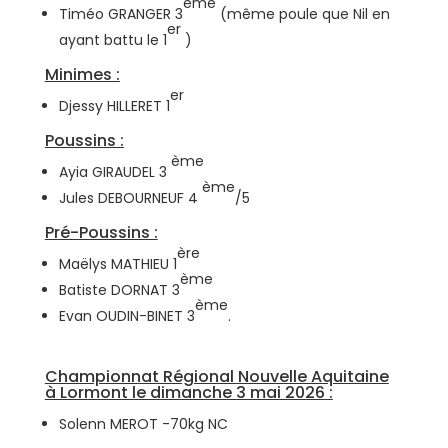
ème
Timéo GRANGER 3
(même poule que Nil en
er
ayant battu le 1
)
Minimes :
er
Djessy HILLERET 1
Poussins :
ème
Ayia GIRAUDEL 3
ème
Jules DEBOURNEUF 4
/5
Pré-Poussins :
ère
Maëlys MATHIEU 1
ème
Batiste DORNAT 3
ème
Evan OUDIN-BINET 3
.
Championnat Régional Nouvelle Aquitaine
à Lormont le dimanche 3 mai 2026 :
Solenn MEROT -70kg NC