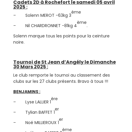
Cadets 2D à Rochefort le samedi 05 avril
2025 :
ème
– Solenn MEROT -63kg 3
ème
– Nil CHARDRONNET -81kg 4
.
Solenn marque tous les points pour la ceinture
noire.
Tournoi de St Jean d’Angély le Dimanche
30 Mars 2025 :
Le club remporte le tournoi au classement des
clubs sur les 27 clubs présents. Bravo à tous !!!
BENJAMINS :
ère
– Lyse LALLIER 1
er
– Tylian BAFFET 1
er
– Noé MILLIEROUX 1
ème