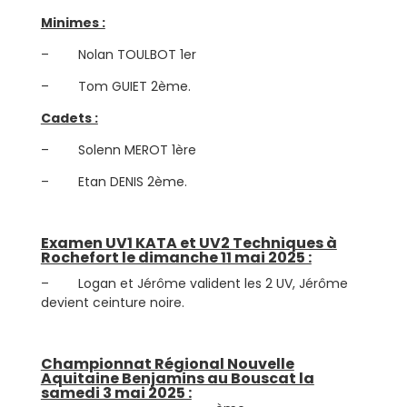
Minimes :
– Nolan TOULBOT 1er
– Tom GUIET 2ème.
Cadets :
– Solenn MEROT 1ère
– Etan DENIS 2ème.
Examen UV1 KATA et UV2 Techniques à
Rochefort le dimanche 11 mai 2025 :
– Logan et Jérôme valident les 2 UV, Jérôme
devient ceinture noire.
Championnat Régional Nouvelle
Aquitaine Benjamins au Bouscat la
samedi 3 mai 2025 :