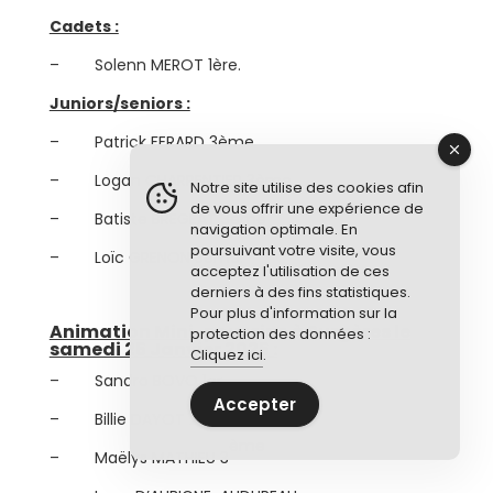
Cadets :
– Solenn MEROT 1ère.
Juniors/seniors :
– Patrick FERARD 3ème
– Logan CHARPENTIER 3ème
Notre site utilise des cookies afin
de vous offrir une expérience de
– Batiste BREGEAT 3ème
navigation optimale. En
poursuivant votre visite, vous
– Loïc GRENON 3ème.
acceptez l'utilisation de ces
derniers à des fins statistiques.
Pour plus d'information sur la
Animation Mini-poussins à Surgères le
protection des données :
samedi 25 Janvier 2025 :
Cliquez ici
.
– Sandro BOVO 1er
Accepter
– Billie DAYOT 2ème
ème
– Maëlys MATHIEU 3