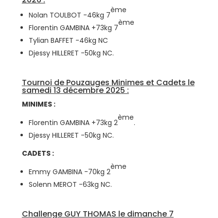
ème
Nolan TOULBOT -46kg 7
ème
Florentin GAMBINA +73kg 7
Tylian BAFFET -46kg NC
Djessy HILLERET -50kg NC.
Tournoi de Pouzauges Minimes et Cadets le
samedi 13 décembre 2025 :
MINIMES :
ème
Florentin GAMBINA +73kg 2
.
Djessy HILLERET -50kg NC.
CADETS :
ème
Emmy GAMBINA -70kg 2
Solenn MEROT -63kg NC.
Challenge GUY THOMAS le dimanche 7