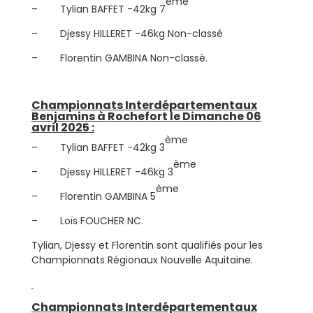
ème
– Tylian BAFFET -42kg 7
– Djessy HILLERET -46kg Non-classé
– Florentin GAMBINA Non-classé.
Championnats Interdépartementaux
Benjamins à Rochefort le Dimanche 06
avril 2025 :
ème
– Tylian BAFFET -42kg 3
ème
– Djessy HILLERET -46kg 3
ème
– Florentin GAMBINA 5
– Loïs FOUCHER NC.
Tylian, Djessy et Florentin sont qualifiés pour les
Championnats Régionaux Nouvelle Aquitaine.
Championnats Interdépartementaux