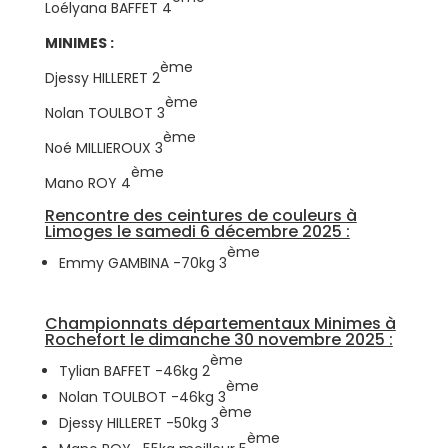
Loélyana BAFFET 4
MINIMES :
ème
Djessy HILLERET 2
ème
Nolan TOULBOT 3
ème
Noé MILLIEROUX 3
ème
Mano ROY 4
Rencontre des ceintures de couleurs à
Limoges le samedi 6 décembre 2025 :
ème
Emmy GAMBINA -70kg 3
Championnats départementaux Minimes à
Rochefort le dimanche 30 novembre 2025 :
ème
Tylian BAFFET -46kg 2
ème
Nolan TOULBOT -46kg 3
ème
Djessy HILLERET -50kg 3
ème