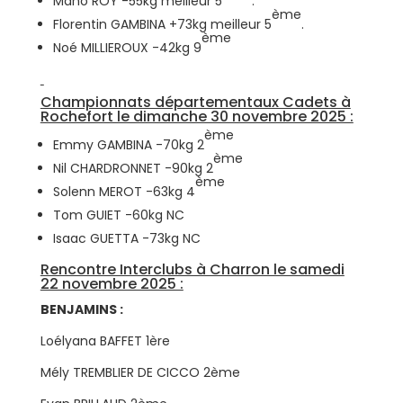
Mano ROY -55kg meilleur 5
.
ème
Florentin GAMBINA +73kg meilleur 5
.
ème
Noé MILLIEROUX -42kg 9
Championnats départementaux Cadets à
Rochefort le dimanche 30 novembre 2025 :
ème
Emmy GAMBINA -70kg 2
ème
Nil CHARDRONNET -90kg 2
ème
Solenn MEROT -63kg 4
Tom GUIET -60kg NC
Isaac GUETTA -73kg NC
Rencontre Interclubs à Charron le samedi
22 novembre 2025 :
BENJAMINS :
Loélyana BAFFET 1ère
Mély TREMBLIER DE CICCO 2ème