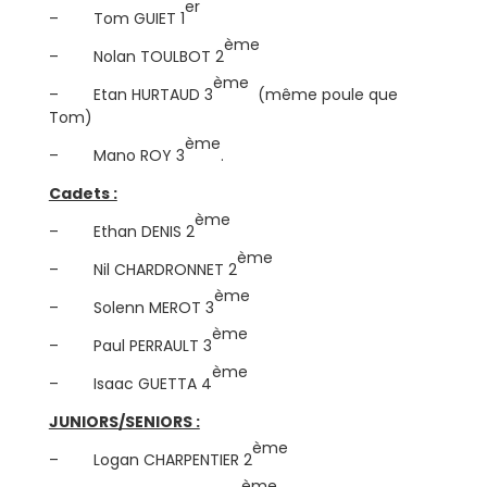
er
– Tom GUIET 1
ème
– Nolan TOULBOT 2
ème
– Etan HURTAUD 3
(même poule que
Tom)
ème
– Mano ROY 3
.
Cadets :
ème
– Ethan DENIS 2
ème
– Nil CHARDRONNET 2
ème
– Solenn MEROT 3
ème
– Paul PERRAULT 3
ème
– Isaac GUETTA 4
JUNIORS/SENIORS :
ème
– Logan CHARPENTIER 2
ème