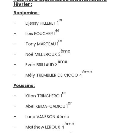
février :
Benjamins :
er
– Djessy HILLERET 1
er
– Loïs FOUCHER 1
er
– Tony MARTEAU 1
ème
– Noé MILLIEROUX 3
ème
– Evan BRILLAUD 3
ème
– Mély TREMBLIER DE CICCO 4
Poussins :
er
– Kilian TRINCHERO 1
er
– Abel KBIDA-CADIOU 1
– Luna VANESON 4ème
ème
– Matthew LEROUX 4