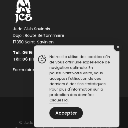
Judo Club Savinois
Dojo : Route Bertammière
17350 Saint-Savinien
Tél : 06 16 08 23 76 (président)
Notre site utilise des cookies afin
Tél : 06 11 10 34 48 (enseignant)
de vous offrir une expérience de
navigation optimale. En
Formulaire de contact :
Cliquez ici
poursuivant votre visite, vous
acceptez l'utilisation de ces
derniers à des fins statistiques.
Pour plus d'information sur la
protection des données :
Cliquez ici
.
Accepter
© Judo Club Savinois - Tous droits réservés -