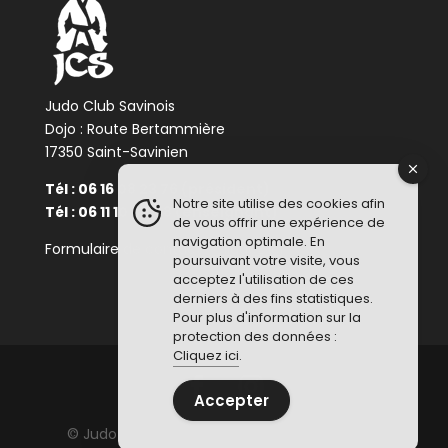
Judo Club Savinois
Dojo : Route Bertammière
17350 Saint-Savinien
Tél : 06 16 08 23 76 (président)
Notre site utilise des cookies afin
Tél : 06 11 10 34 48 (enseignant)
de vous offrir une expérience de
navigation optimale. En
Formulaire de contact :
Cliquez ici
poursuivant votre visite, vous
acceptez l'utilisation de ces
derniers à des fins statistiques.
Pour plus d'information sur la
protection des données :
Cliquez ici
.
Accepter
© Judo Club Savinois - Tous droits réservés -