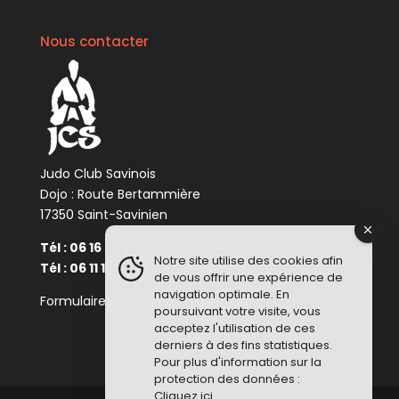
Nous contacter
Judo Club Savinois
Dojo : Route Bertammière
17350 Saint-Savinien
Tél : 06 16 08 23 76 (président)
Notre site utilise des cookies afin
Tél : 06 11 10 34 48 (enseignant)
de vous offrir une expérience de
navigation optimale. En
Formulaire de contact :
Cliquez ici
poursuivant votre visite, vous
acceptez l'utilisation de ces
derniers à des fins statistiques.
Pour plus d'information sur la
protection des données :
Cliquez ici
.