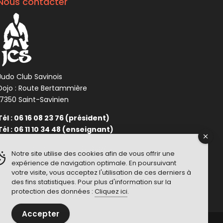
Nous contacter
Judo Club Savinois
Dojo : Route Bertammière
17350 Saint-Savinien
Tél : 06 16 08 23 76 (président)
Tél : 06 11 10 34 48 (enseignant)
Formulaire de contact :
Cliquez ici
Notre site utilise des cookies afin de vous offrir une
expérience de navigation optimale. En poursuivant
votre visite, vous acceptez l'utilisation de ces derniers à
des fins statistiques. Pour plus d'information sur la
protection des données :
Cliquez ici
.
Accepter