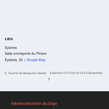
LIEU
Eysines
Salle omnisports du Pinson
Eysines
,
33
+ Google Map
Examens UV1/UV2 et UV3 à Buxerolles
Tournoi de Bressuire Cadets
Géolocalisation du Dojo