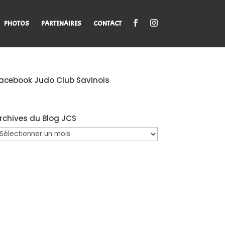
PHOTOS
PARTENAIRES
CONTACT
acebook Judo Club Savinois
rchives du Blog JCS
rchives
u
log
CS