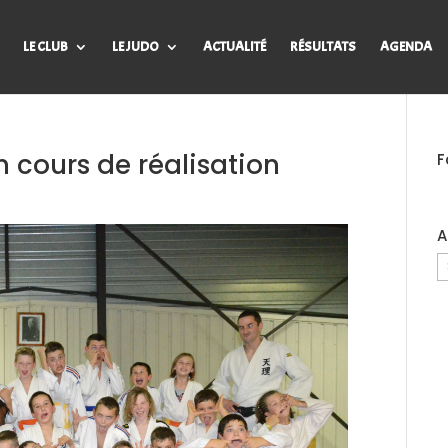
LE CLUB
LE JUDO
ACTUALITÉ
RÉSULTATS
AGENDA
n cours de réalisation
F
A
A
d
B
J