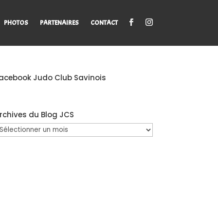
PHOTOS
PARTENAIRES
CONTACT
acebook Judo Club Savinois
rchives du Blog JCS
rchives
u
log
CS