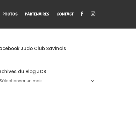
PHOTOS
PARTENAIRES
CONTACT
acebook Judo Club Savinois
rchives du Blog JCS
rchives
u
log
CS