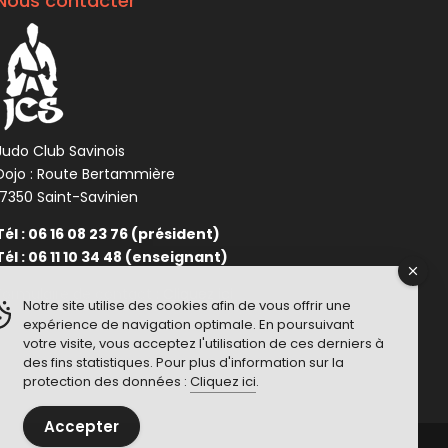
Nous contacter
Judo Club Savinois
Dojo : Route Bertammière
17350 Saint-Savinien
Tél : 06 16 08 23 76 (président)
Tél : 06 11 10 34 48 (enseignant)
Formulaire de contact :
Cliquez ici
Notre site utilise des cookies afin de vous offrir une
expérience de navigation optimale. En poursuivant
votre visite, vous acceptez l'utilisation de ces derniers à
des fins statistiques. Pour plus d'information sur la
protection des données :
Cliquez ici
.
Accepter