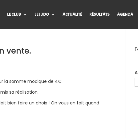
LE CLUB
LE JUDO
ACTUALITÉ
RÉSULTATS
AGENDA
n vente.
F
A
A
 pour la somme modique de 4€.
d
is sa réalisation.
B
J
lait bien faire un choix ! On vous en fait quand