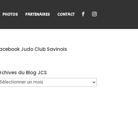
PHOTOS
PARTENAIRES
CONTACT
acebook Judo Club Savinois
rchives du Blog JCS
rchives
u
log
CS