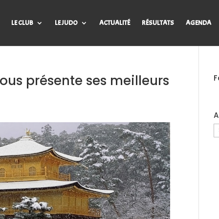
LE CLUB
LE JUDO
ACTUALITÉ
RÉSULTATS
AGENDA
ous présente ses meilleurs
F
A
A
d
B
J