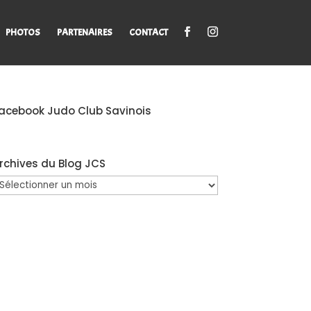
PHOTOS
PARTENAIRES
CONTACT
acebook Judo Club Savinois
rchives du Blog JCS
rchives
u
log
CS