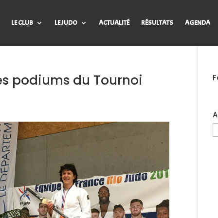
LE CLUB
LE JUDO
ACTUALITÉ
RÉSULTATS
AGENDA
 les podiums du Tournoi
F
A
A
d
B
J