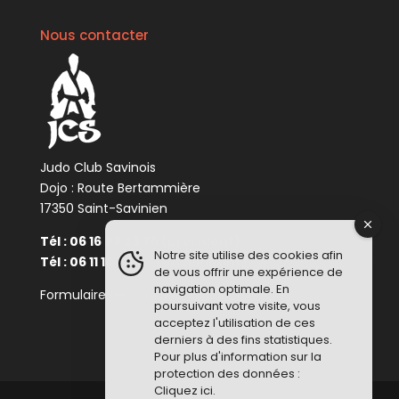
Nous contacter
Judo Club Savinois
Dojo : Route Bertammière
17350 Saint-Savinien
Tél : 06 16 08 23 76 (président)
Notre site utilise des cookies afin
Tél : 06 11 10 34 48 (enseignant)
de vous offrir une expérience de
navigation optimale. En
Formulaire de contact :
Cliquez ici
poursuivant votre visite, vous
acceptez l'utilisation de ces
derniers à des fins statistiques.
Pour plus d'information sur la
protection des données :
Cliquez ici
.