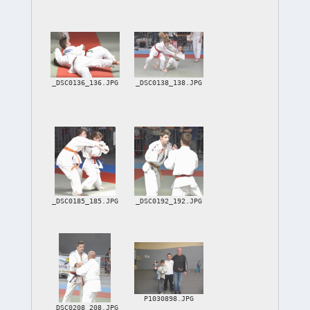
_DSC0136_136.JPG
_DSC0138_138.JPG
_DSC0185_185.JPG
_DSC0192_192.JPG
P1030898.JPG
_DSC0208_208.JPG