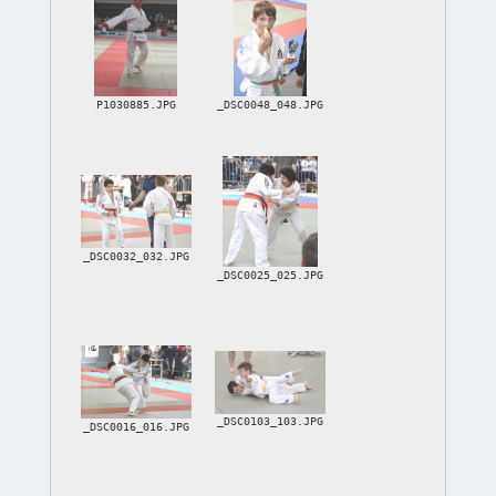
P1030885.JPG
_DSC0048_048.JPG
_DSC0032_032.JPG
_DSC0025_025.JPG
_DSC0103_103.JPG
_DSC0016_016.JPG