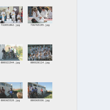
732851862.jpg
736765195.jpg
880321544.jpg
880326114.jpg
880365520.jpg
880369336.jpg