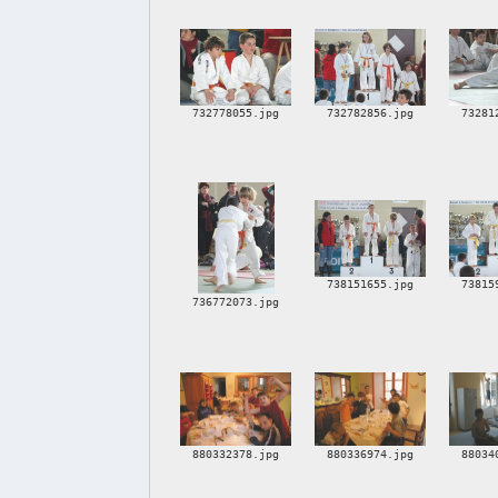
732778055.jpg
732782856.jpg
73281
738151655.jpg
73815
736772073.jpg
880332378.jpg
880336974.jpg
88034