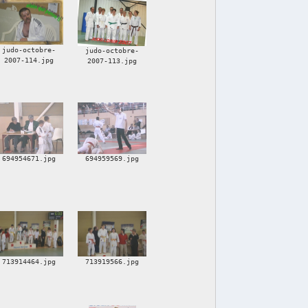
judo-octobre-
judo-octobre-
2007-114.jpg
2007-113.jpg
694954671.jpg
694959569.jpg
713914464.jpg
713919566.jpg