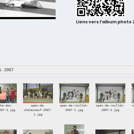
Liens vers l’album photo
s 2007
tte-des-
open-de-
open-de-roullet-
open-de-roullet-
007-3.jpg
chateuneuf-2007-
2007-1.jpg
2007-2.jpg
1.jpg