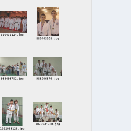
880438124.jpg
880443058.jpg
988493782.jpg
988506376.jpg
1023034228.jpg
1022063126.jpg