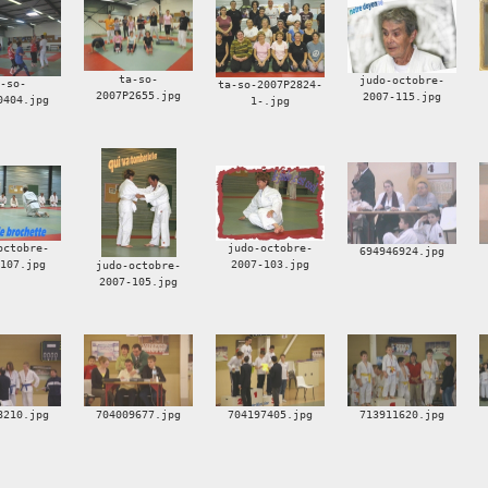
ta-so-
judo-octobre-
a-so-
ta-so-2007P2824-
2007P2655.jpg
2007-115.jpg
0404.jpg
1-.jpg
octobre-
judo-octobre-
694946924.jpg
-107.jpg
2007-103.jpg
judo-octobre-
2007-105.jpg
8210.jpg
704009677.jpg
704197405.jpg
713911620.jpg