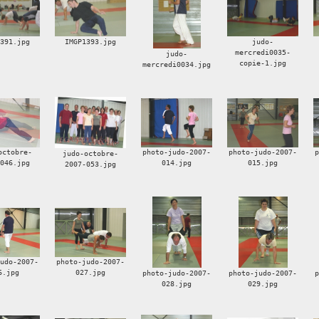
1391.jpg
IMGP1393.jpg
judo-
mercredi0035-
judo-
copie-1.jpg
mercredi0034.jpg
octobre-
photo-judo-2007-
photo-judo-2007-
judo-octobre-
-046.jpg
014.jpg
015.jpg
2007-053.jpg
judo-2007-
photo-judo-2007-
6.jpg
027.jpg
photo-judo-2007-
photo-judo-2007-
028.jpg
029.jpg