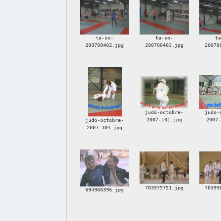
ta-so-
ta-so-
t
200700402.jpg
200700403.jpg
20070
judo-octobre-
judo-
2007-101.jpg
2007
judo-octobre-
2007-104.jpg
703975751.jpg
70399
694966396.jpg