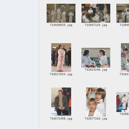
713928525.jpg
713937123.jpg
71394
732623246.jpg
732617024.jpg
73263
73268
732672458.jpg
732677316.jpg