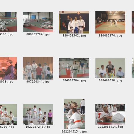
4180.jpg
880399784.jpg
880426542.jpg
880432174.jpg
984962704.jpg
988468036.jpg
8078.jpg
907150344.jpg
26790.jpg
1022037248.jpg
1022055414.jpg
1022045154.jpg