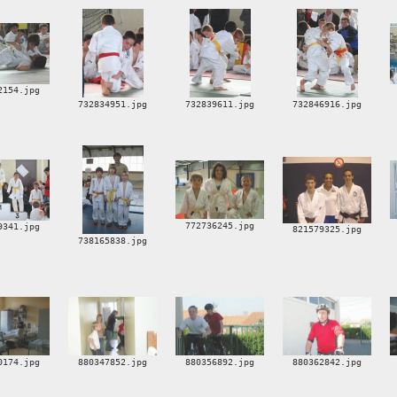
2154.jpg
732834951.jpg
732839611.jpg
732846916.jpg
772736245.jpg
9341.jpg
821579325.jpg
738165838.jpg
0174.jpg
880347852.jpg
880356892.jpg
880362842.jpg