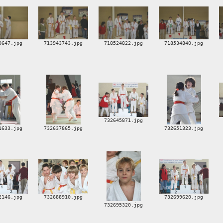
0647.jpg
713943743.jpg
718524822.jpg
718534840.jpg
732645871.jpg
1633.jpg
732637865.jpg
732651323.jpg
2146.jpg
732688910.jpg
732699620.jpg
732695320.jpg