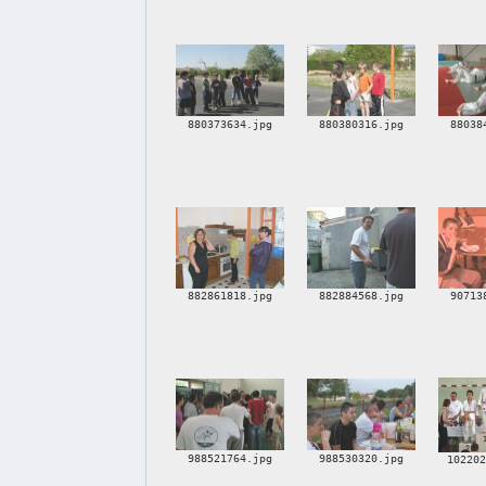
880373634.jpg
880380316.jpg
88038
882861818.jpg
882884568.jpg
90713
988521764.jpg
988530320.jpg
10220