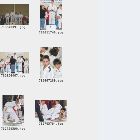
718543391.jpg
732611749.jpg
732656467.jpg
732667289.jpg
732765794.jpg
732759590.jpg