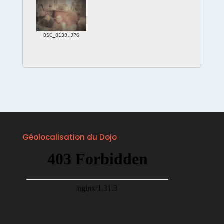
DSC_0139.JPG
Géolocalisation du Dojo