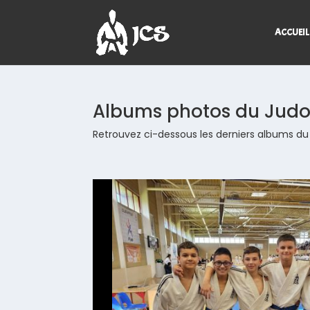
ACCUEIL
Albums photos du Judo
Retrouvez ci-dessous les derniers albums du 