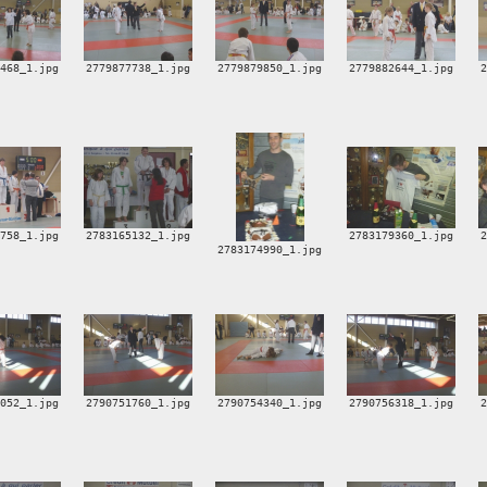
5468_1.jpg
2779877738_1.jpg
2779879850_1.jpg
2779882644_1.jpg
1758_1.jpg
2783165132_1.jpg
2783179360_1.jpg
2783174990_1.jpg
9052_1.jpg
2790751760_1.jpg
2790754340_1.jpg
2790756318_1.jpg