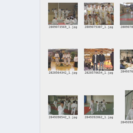
2809073569_1.jpg
2809075387_1.jpg
280907
284937
2820564342_1.jpg
2820570654_1.jpg
2849390542_1.jpg
2849392062_1.jpg
284939