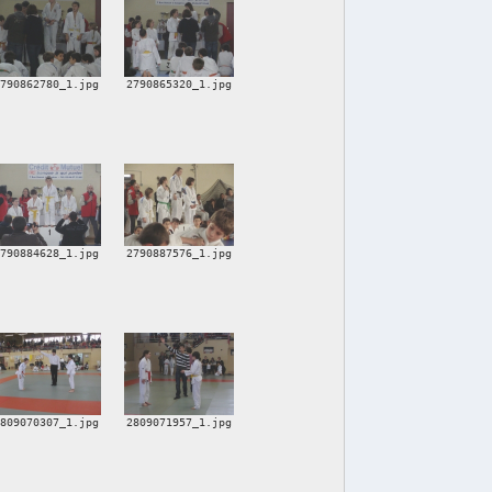
2790862780_1.jpg
2790865320_1.jpg
2790884628_1.jpg
2790887576_1.jpg
2809070307_1.jpg
2809071957_1.jpg