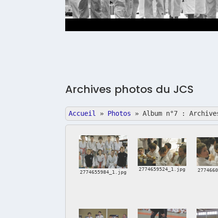
Archives photos du JCS
Accueil
»
Photos
»
Album n°7 : Archive
2774659524_1.jpg
277466
2774655984_1.jpg