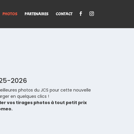
PHOTOS
PARTENAIRES
CONTACT
025-2026
eilleures photos du JCS pour cette nouvelle
rger en quelques clics !
r vos tirages photos à tout petit prix
omeo.