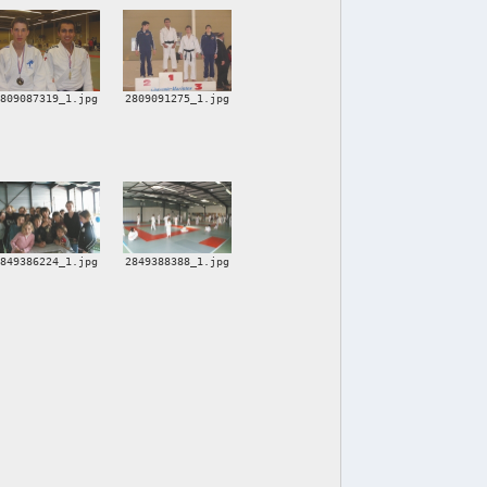
2809087319_1.jpg
2809091275_1.jpg
2849386224_1.jpg
2849388388_1.jpg