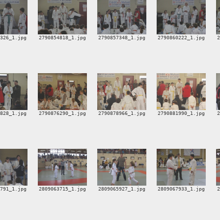
2326_1.jpg
2790854818_1.jpg
2790857348_1.jpg
2790860222_1.jpg
2828_1.jpg
2790876290_1.jpg
2790878966_1.jpg
2790881990_1.jpg
1791_1.jpg
2809063715_1.jpg
2809065927_1.jpg
2809067933_1.jpg