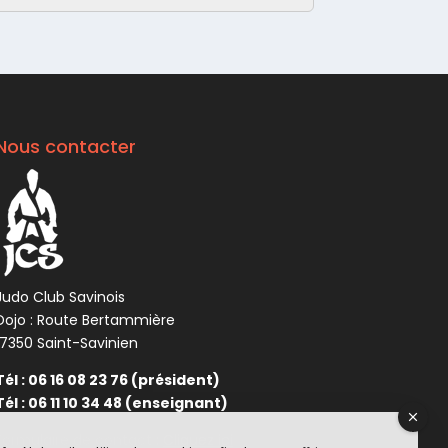
Nous contacter
Judo Club Savinois
Dojo : Route Bertammière
17350 Saint-Savinien
Tél : 06 16 08 23 76 (président)
Tél : 06 11 10 34 48 (enseignant)
Formulaire de contact :
Cliquez ici