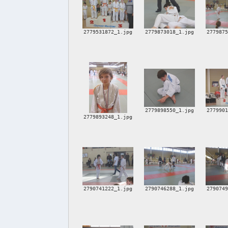
2779531872_1.jpg
2779873018_1.jpg
277987
2779898550_1.jpg
277990
2779893248_1.jpg
2790741222_1.jpg
2790746288_1.jpg
279074