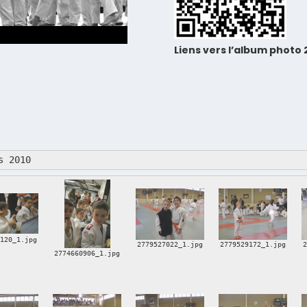
Liens vers l’album photo
s 2010
0120_1.jpg
2779527022_1.jpg
2779529172_1.jpg
2774660906_1.jpg