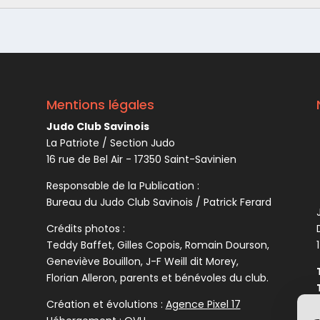
Mentions légales
Judo Club Savinois
La Patriote / Section Judo
16 rue de Bel Air - 17350 Saint-Savinien
Responsable de la Publication :
Bureau du Judo Club Savinois / Patrick Ferard
Crédits photos :
Teddy Baffet, Gilles Copois, Romain Dourson,
Geneviève Bouillon, J-F Weill dit Morey,
Florian Alleron, parents et bénévoles du club.
Création et évolutions :
Agence Pixel 17