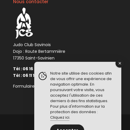
Nous contacter
Judo Club Savinois
Dojo : Route Bertammière
17350 Saint-Savinien
Tél : 06 16 08 23 76 (président)
Notre site utilise des cookies afin
Tél : 06 11 10 34 48 (enseignant)
de vous offrir une expérience de
navigation optimale. En
Formulaire de contact :
Cliquez ici
poursuivant votre visite, vous
acceptez l'utilisation de ces
derniers à des fins statistiques.
Pour plus d'information sur la
protection des données :
Cliquez ici
.