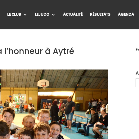
LE CLUB
LE JUDO
ACTUALITÉ
RÉSULTATS
AGENDA
 l’honneur à Aytré
F
A
A
d
B
J