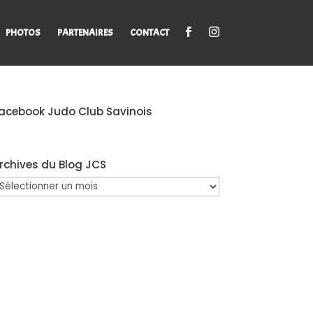
PHOTOS
PARTENAIRES
CONTACT
acebook Judo Club Savinois
rchives du Blog JCS
rchives
u
log
CS