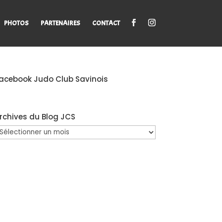
PHOTOS
PARTENAIRES
CONTACT
acebook Judo Club Savinois
rchives du Blog JCS
rchives
u
log
CS