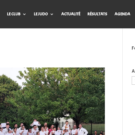
LE CLUB
LE JUDO
ACTUALITÉ
RÉSULTATS
AGENDA
F
A
A
d
B
J